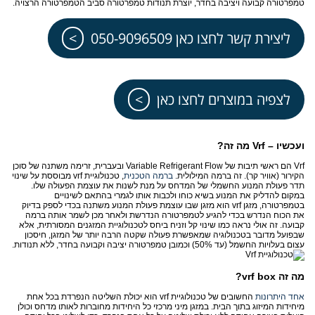
טמפרטורה קבועה ויציבה בחדר, יוצרת תנודות טמפרטורה סביב הטמפרטורה הרצויה.
ליצירת קשר לחצו כאן 050-9096509
לצפיה במוצרים לחצו כאן
ועכשיו –
Vrf
מה זה?
Vrf
הם ראשי תיבות של
Variable Refrigerant Flow
ובעברית, זרימה משתנה של סוכן
הקירור (אוויר קר). זה ברמה המילולית.
ברמה הטכנית
, טכנולוגיית
vrf
מבוססת על שינוי
תדר פעולת המנוע החשמלי של המדחס על מנת לשנות את עוצמת הפעולה שלו.
במקום להדליק את המנוע בשיא כוחו ולכבות אותו לגמרי בהתאם לשינויים
בטמפרטורה, מזגן
vrf
הוא מזגן שבו עוצמת פעולת המנוע משתנה בכדי לספק בדיוק
את הכוח הנדרש בכדי להגיע לטמפרטורה הנדרשת ולאחר מכן לשמר אותה ברמה
קבועה. זה אולי נראה כמו שינוי קל וזניח ביחס לטכנולוגיית המזגנים המסורתית, אלא
שבפועל מדובר בטכנולוגיה שמאפשרת פעולה שקטה הרבה יותר של המזגן, חיסכון
עצום בעלויות החשמל (עד 50%) וכמובן טמפרטורה יציבה וקבועה בחדר, ללא תנודות.
מה זה
vrf box
?
אחד היתרונות
החשובים של טכנולוגיית
vrf
הוא יכולת השליטה הנפרדת בכל אחת
מיחידות המיזוג בתוך הבית. במזגן מיני מרכזי כל היחידות מחוברות לאותו מדחס וכולן