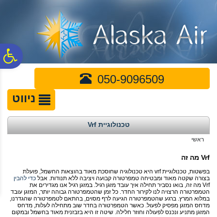
לתפריט
לתוכן
לתפריט
אתר
המרכזי
נגישות
פ
050-9096509
סר
ניווט
נג
טכנולוגיית Vrf
ראשי
Vrf
מה זה
בפשטות, טכנולוגיית
vrf
היא טכנולוגיה שחוסכת מאוד בהוצאות החשמל, פועלת
בצורה שקטה מאוד ומבטיחה טמפרטורה קבועה ויציבה ללא תנודות. אבל
כדי להבין
Vrf
מה זה, בואו נסביר תחילה איך עובד מזגן רגיל. במזגן רגיל אנו מגדירים את
הטמפרטורה הרצויה לנו לקירור החדר. כל זמן שהטמפרטורה גבוהה יותר, המזגן עובד
במלוא המרץ. ברגע שהטמפרטורה הגיעה לרף מסוים, בהתאם לטמפרטורה שהגדרנו,
מדחס המזגן מפסיק לפעול. כאשר הטמפרטורה בחדר שוב מתחילה לעלות, מדחס
המזגן מתניע ונכנס לפעולה וחוזר חלילה. שיטה זו היא בזבזנית מאוד בחשמל ובמקום