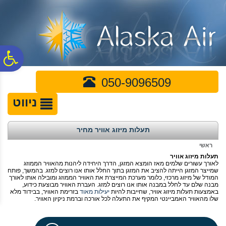
לתפריט
לתוכן
לתפריט
אתר
המרכזי
נגישות
פ
050-9096509
סר
ניווט
נג
תעלות מיזוג אוויר מחיר
ראשי
תעלות מיזוג אוויר
לאורך עשורים שלמים מאז הומצא המזגן, הדרך היחידה ליהנות מהאוויר הממוזג
שמייצר המזגן הייתה להציב את המזגן בתוך החלל אותו אנו רוצים למזג. בהמשך, פותח
המודל של מיזוג מרכזי, כלומר מערכת המייצרת את האוויר הממוזג ומובילה אותו לאורך
מבנה שלם עד לחלל במבנה אותו אנו רוצים למזג. העברת האוויר מבוצעת כידוע,
באמצעות תעלות מיזוג אוויר, שחייבות להיות
יעילות מאוד
בזרימת האוויר, בבידוד מלא
שלו מהאוויר האמביינטי המקיף את התעלה לכל אורכה וברמת ניקיון האוויר.