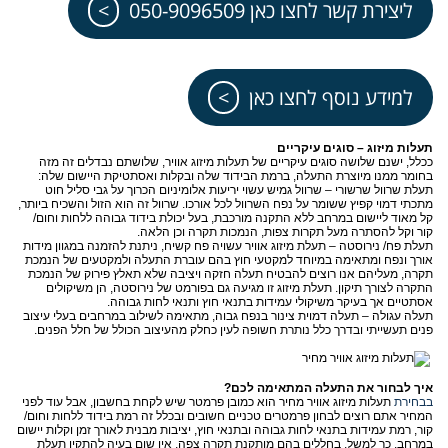
ליצירת קשר לחצו כאן 050-9096509
למידע נוסף לחצו כאן
תעלות מיזוג – סוגים עיקריים
ככלל, ישנם שלושה סוגים עיקריים של תעלות מיזוג אוויר, שלושתם נבדלים זה מזה
בחומר ממנו מיוצרת התעלה, ברמת הבידוד שלה ובקלות ואסתטיקת היישום שלה:
תעלת שרוול שרשורי – שרוול גמיש עשוי יריעות אלומיניום הכרוך על גבי סליל חוט
מתכתי דמוי קפיץ ששומר על נפח השרוול לכל אורכו. שרוול זה הוא הזול והשכיח ביותר,
קל מאוד ליישום במרחב ללא התקנה מורכבת, בעל יכולת בידוד גבוהה ללחות וחום/
קור וקל להסתרה מעל תקרות צפות, הנמכות תקרה וכן הלאה.
תעלת פח/ נירוסטה – תעלת מיזוג אוויר עשויה פח קשיח, ניתנת להזמנה במגוון מידות
אורך ונפח ומתאימה במיוחד למקטעי חוץ בהם עוברת התעלה ולמקטעים של הנמכת
תקרה, מעליהם אנו רוצים להבטיח תעלה חזקה ויציבה שלא תאלץ פירוק של הנמכת
התקרה לצורך תיקון. תעלת מיזוג זו מגיעה גם בפורמט של נירוסטה, הן משיקולים
אסתטיים אך בעיקר משיקולי עמידות בתנאי חוץ ותנאי לחות גבוהה.
תעלה עגולה – תעלה דמוית צינור בנפח גבוה, מתאימה לשילוב במרחבים בעלי עיצוב
פנים תעשייתי ובדרך כלל נותרת חשופה לעין כחלק מהעיצוב הכולל של חלל הפנים.
איך לבחור את התעלה המתאימה לכם?
בבחירת
תעלות מיזוג אוויר מחיר הוא כמובן פרמטר שיש לקחת בחשבון, אבל עוד לפני
המחיר אתם רוצים לבחון פרמטרים טכניים חשובים ובכלל זה רמת בידוד ללחות וחום/
קור, רמת עמידות בתנאי לחות גבוהה ובתנאי חוץ, יציבות מבנית לאורך זמן וקלות יישום
במרחב. כך למשל, בחללים בהם מותקנת תקרה צפה, אין שום בעיה להתקין תעלת