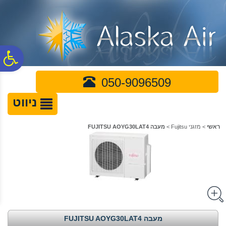
לתפריט
לתוכן
לתפריט
אתר
המרכזי
נגישות
פ
050-9096509
סר
ניווט
נג
ראשי
>
מזגני Fujitsu
>
מעבה FUJITSU AOYG30LAT4
מעבה FUJITSU AOYG30LAT4