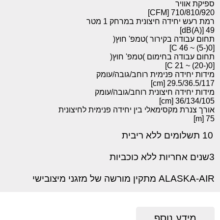
ספיקת אוויר
710/810/920 [CFM]
רמת רעש יחידה חיצונית במרחק 1 מטר
49 [dB(A)]
תחום עבודה בקירור )טמפ' חוץ(
[0(-5) ~ 46 C]
תחום עבודה בחימום )טמפ' חוץ(
[0(-20) ~ 21 C]
מידות יחידה פנימית רוחב/גובה/עומק
29.5/36.5/117 [cm]
מידות יחידה חיצונית רוחב/גובה/עומק
36/134/105 [cm]
אורך צנרת מקסימאלי בין יחידה פנימית לחיצונית
75 [m]
10 תשלומים ללא ריבית
3שנים אחריות ללא כוכביות
ALASKA-AIR מתקין מורשה של מזגני מיצובישי
מידע נוסף