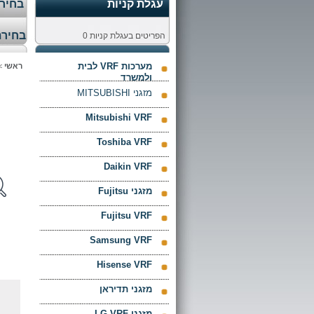
עגלת קניות
בחירת
בחירת
הפריטים בעגלת קניות
0
מערכות VRF לבית
ראשי
>
ולמשרד
מזגני MITSUBISHI
Mitsubishi VRF
Toshiba VRF
Daikin VRF
מזגני Fujitsu
Fujitsu VRF
Samsung VRF
Hisense VRF
מזגני תדיראן
מזגני LG VRF