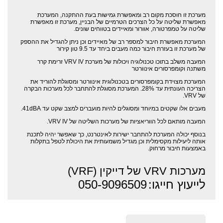
מערכת זו חוסכת מקום רב ומאפשרת גמישות בעת ההתקנה, המערכת
מאפשרת שליטה על כל הצרכים הטרמיים של הבניין, מערכת זו מאפשרת
שליטה על טמפרטורה, אוורור ומאיידים בטווחים שונים.
המערכת מאפשרת חיבור למספר רב של מאיידים וכן ניתן להגדיל את ההספק
של מערכת זו בעזרת חיבור כמה מעבים ביחד עד 9.5 טון קירור
המעבה משלב בתוכו טכנולוגיה ויכולות של מערכת VRV IV זרימת קרר
משתנה וקומפרסורים אינוורטר
המערכת מצוידת בקומפרסורים בטכנולוגית אינוורטר ומסוגלת להוריד את
הצריכה העונתית עד 28%. המערכת מסוגלת להתחבר לכל מערכות הבקרה
של VRV.
מעבים אלו שקטים במיוחד ומסוגלים להיות מועברים למצב שקט עד 41dBA.
המעבה מותאם לכל הווריאציות של מערכות השליטה של VRV IV.
בנוסף יכולה המערכת להתחבר ישירות לאינטרנט, כך שאפשר יהיה לתכנת
אותה ליעילות מקסימלית וכן מגדיל משמעותית את היכולת לטפל בתקלות
באמצעות חיבור מרחוק.
מערכות VRV של דייקין (VRF)
לייעוץ חייגו:
050-9096509