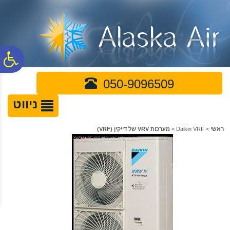
לתפריט
לתוכן
לתפריט
אתר
המרכזי
נגישות
פ
050-9096509
סר
ניווט
נג
ראשי
>
Daikin VRF
>
מערכות VRV של דייקין (VRF)