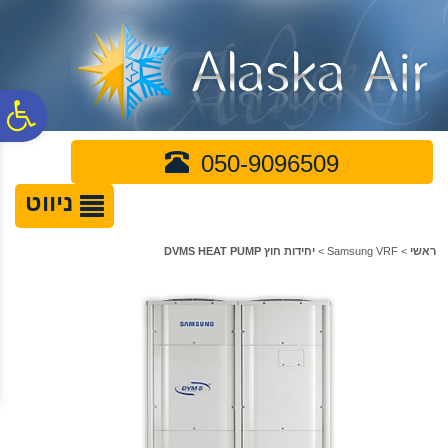
לתפריט
לתוכן
לתפריט
אתר
המרכזי
נגישות
פ
050-9096509
סר
ניווט
נג
ראשי
>
Samsung VRF
>
יחידות חוץ DVMS HEAT PUMP