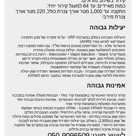
קירור בשילוב מודולים.
כמות מאיידים: עד 64 למעגל קירור יחיד.
התקנה: עד 1,000 מטר אורך צנרת כולל, 220 מטר אורך
צנרת מירבי
יעילות גבוהה
היעילות הגבוהה בעולם במערכות VRF - על פי סקירה של מכון התקינה
האמריקאי למיזוג אוויר (AHRI).
אינוורטר מלא - כל המדחסים מונעים בויסות סל"ד, עם ויסות תפוקה רציף,
התורמים להתפלגות שמן מאוזנת, יעילות גבוהה ופעולה מהירה.
מעגל קירור משופר - Intercooler + Vapor Injection - דרגת ביניים במדחס,
בשילוב מחליף חום, אשר יוצרים הגדלה משמעותית בתת-הקירור וריסון
טמפרטורת הדחיסה, ומובילים להגדלת התפוקה והנצילות, שיפור אמינות
המערכת ופעולה משופרת של שסתומי ההתפשטות.
יעילות הפרדת שמן מוגברת - מבנה המדחס מאפשר הפרדת שמן יעילה
התורמת לזליגת שמן נמוכה למערכת ושיפור במעבר החום לסוללות.
אמינות גבוהה
קירור כרטיסי האינוורטר באמצעות קרר נוזלי - הבטחת פעולה אמינה בסביבה
חמה, מניעת חדירת לכלוך לכרטיסי האינוורטר, אמינות ויציבות גבוהה יותר
ממערכות הפועלות באמצאות קירור אוויר.
ציפוי דו-שכבתי לסוללת המעבה - סוללת המעבה מכוסה בציפוי אפוקסי
אקרילי למניעת קורוזיה, וציפוי עליון הידרופילי המונע הצטברות נוזלים.
רמת שמן גבוהה במדחס - מדחסי האינוורטר של סמסונג מכילים כמות גדולה
של שמן (1300cc), בשילוב עם יעילות הפרדת שמן מוגברת הודות למבנה
המדחס הייחודי, המערכת שומרת על אמינות גבוהה גם במקרים של התקנה
עם צנרת ארוכה והפרשי גבהים גדולים.
לייעוץ חייגו:
050-9096509