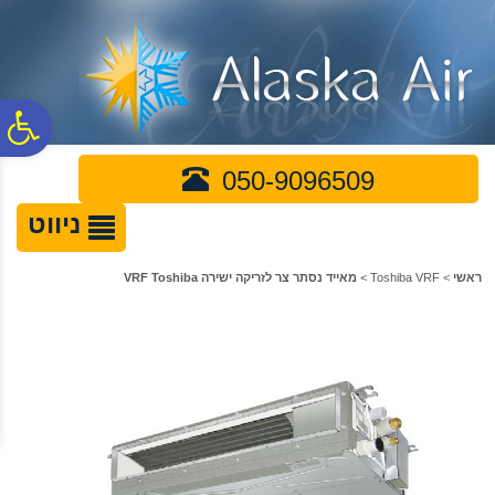
לתפריט
לתוכן
לתפריט
אתר
המרכזי
נגישות
פ
050-9096509
סר
ניווט
נג
ראשי
>
Toshiba VRF
>
מאייד נסתר צר לזריקה ישירה VRF Toshiba