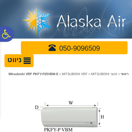
לתפריט
לתוכן
לתפריט
אתר
המרכזי
נגישות
פ
050-9096509
סר
ניווט
נג
ראשי
>
מזגני MITSUBISHI
>
MITSUBISHI VRF
>
Mitsubishi VRF PKFY-P25VBM-E