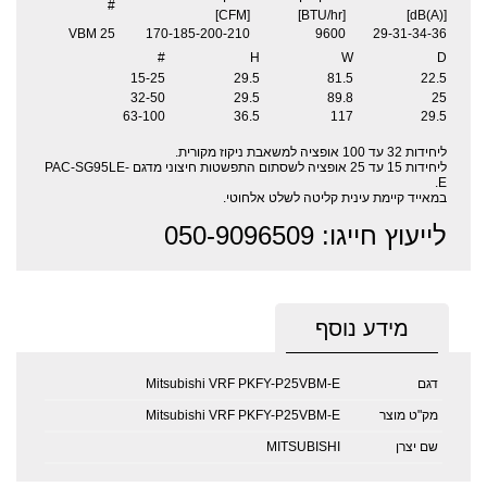
#
[CFM]
[BTU/hr]
[dB(A)]
25 VBM
170-185-200-210
9600
29-31-34-36
#
H
W
D
15-25
29.5
81.5
22.5
32-50
29.5
89.8
25
63-100
36.5
117
29.5
ליחידות 32 עד 100 אופציה למשאבת ניקוז מקורית.
ליחידות 15 עד 25 אופציה לשסתום התפשטות חיצוני מדגם PAC-SG95LE-
E.
במאייד קיימת עינית קליטה לשלט אלחוטי.
לייעוץ חייגו: 050-9096509
מידע נוסף
דגם
Mitsubishi VRF PKFY-P25VBM-E
מק"ט מוצר
Mitsubishi VRF PKFY-P25VBM-E
שם יצרן
MITSUBISHI