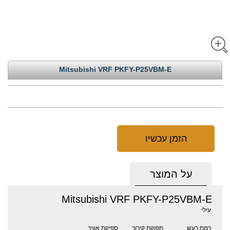
Mitsubishi VRF PKFY-P25VBM-E
הזמן עכשיו
על המוצר
Mitsubishi VRF PKFY-P25VBM-E
עילי
רמת רעש
תפוקת קירור
ספיקת אוויר