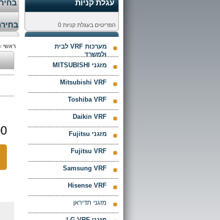
עגלת קניות
בחירת
בחירת
הפריטים בעגלת קניות
0
מערכות VRF לבית
ראשי
>
ולמשרד
מזגני MITSUBISHI
Mitsubishi VRF
Toshiba VRF
Daikin VRF
 ₪
מזגני Fujitsu
Fujitsu VRF
Samsung VRF
Hisense VRF
מזגני תדיראן
מזגני LG VRF