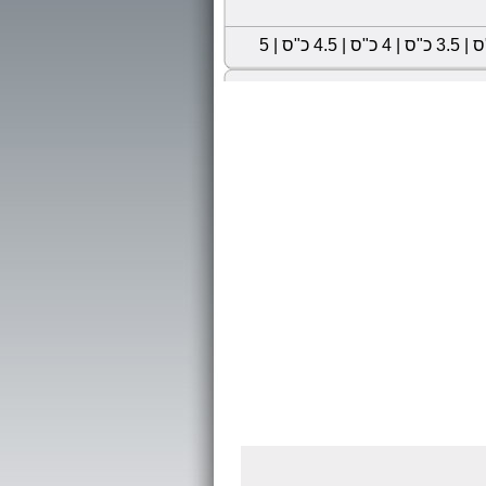
|
3.5 כ"ס
|
4 כ"ס
|
4.5 כ"ס
|
5