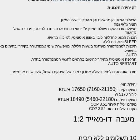
רק יחידה חיצונית
הפעלת המזגן הן מהשלט והן מהפיקוד שעל המזגן.
תומך גלאי נפח
הפעלה או הפסקת פעולת המזגן ע"י זיהוי נוכחות אדם בחדר לחיסכון ניכר בחשמל.
TIMER
תכנות המזגן להדלקה כיבוי באופן אוטומטי, לפי כיוון מראש.
SLEEP פונקצית לילה
תיכנות לטמפרטורה משתנה בשעות הלילה, מאפשרת שינוי טמפרטורה בקירור ובחימום באופן
בחשמל.
AUTO
החלפה אוטומטית מקירור לחימום בהתאם לתנאי הטמפרטורה בחדר.
AUTO RESTART
חזרה אוטומטית למצב פעולה אחרון במצב של הפסקת חשמל, שעון שבת או טיימר.
יחידת חוץ
7160-21150) 17650
תפוקה קירור (
BTU/H
קירור 5170 W
5460-22180) 18490
תפוקה חימום (
BTU/H
מקדם יעילות קירור 3.51 COP
מקדם יעילות חימום 3.52 COP
מעבה דו-מאייד 1:2
10 תשלומים ללא ריבית