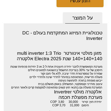
הזמן עכשיו
על המוצר
טכנולוגיית המיזוג המתקדמת בעולם -
DC
Inverter
מזגן מולטי אינוורטר multi inverter 1:3 Trio
140+140+140 שנת 2025 Electra אלקטרה
מערכת המאפשרת לחבר יחידה חיצונית אחת ל-2 או 3 יחידות פנימיות שונות
חיסכון של עד 30% בצריכת החשמל בהשוואה למזגנים רגילים
שמירה על טמפרטורת חדר יציבה, ללא גלי חום וקור
פעולה חרישית, המתאימה במיוחד לחדרי שינה ולחדרי ילדים
ייבוש מופחת בחורף, לתחושה נעימה
עיצוב מודרני וקומפקטי, המשתלב באופן מושלם בבית
המערכת פועלת גם בתנאי חוץ קשים ומתאימה למקומות קרים ולאזור ההרים
אלקטרה מולטי Invertrer
מערכת מפוצלת חכמה
יחידת חוץ: קירור 30,000 COP 3,80
חימום 31,000 3,70 COP