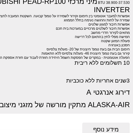
מיני מרכזי SHI PEAD-RP100
BTU 38.900-37.530
INVERTER
אפשרות למעבר אוטומטי בין חימום וקירור לשמירה על טמפ' קבועה. השקטת המעבה לחצי ב
שמירה על לחות והרגשה נעימה בחלל הממוזג
אפשרות חיבור למגוון שלטים
אפשרות חיבור לשלטים מרכזיים במערכות בית חכם
מתאים לקירור חדרי מחשב
חמישה מפלי לחץ בהתאם לכל דרישה
פעולת המזגן שקטה
חסכון באנרגיה
חימום הבית גם בעת טמפ' חיצונית של 20- מעלות צלסיוס
קירור גם בעת טמפ' חיצונית 46- מעלות צלסיוס ללא התאמות
הפעלה אוטומטית - במקרים של הפסקות חשמל היחידה חוזרת לעבוד עם חזרת אספקת ה
10 תשלומים ללא ריבית
3שנים אחריות ללא כוכביות
דירוג אנרגטי A
ALASKA-AIR מתקין מורשה של מזגני מיצובישי
מידע נוסף