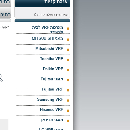
עגלת קניות
בחירת
בחירת
הפריטים בעגלת קניות
0
מערכות VRF לבית
ראשי
>
ולמשרד
מזגני MITSUBISHI
Mitsubishi VRF
Toshiba VRF
Daikin VRF
מזגני Fujitsu
Fujitsu VRF
Samsung VRF
Hisense VRF
מזגני תדיראן
מזגני LG VRF