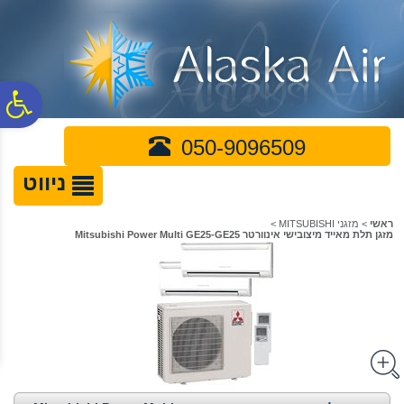
לתפריט
לתוכן
לתפריט
אתר
המרכזי
נגישות
פ
050-9096509
סר
ניווט
נג
ראשי
>
מזגני MITSUBISHI
>
מזגן תלת מאייד מיצובישי אינוורטר Mitsubishi Power Multi GE25-GE25