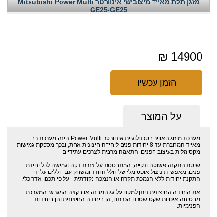
מזגן תלת מאייד מיצובישי אינוורטר Mitsubishi Power Multi
GE25-GE25
14900 ₪
הזמן עכשיו
על המוצר
מערכת מיזוג האוויר בטכנולוגיית אינוורטר Power Multi הינה מערכת רב
מאייד המחברת עד 8 יחידות פנים ליחידה חיצונית אחת, ובכך מספקת גמישות
מקסימלית בעיצוב הפנים והתאמה מרבית לצרכים עתידיים.
שיטת התקנה פשוטה ונקייה, המתבססת על צנרת דקה וגמישה לכל יחידת
פנים, מאפשרת ניצול אופטימלי של חלל החדר ומשחק עם חללים על ידי
התקנת יחידות ללא הנמכת תקרה או הנמכה נקודתית - על פי תכנון אדריכלי.
את היחידה החיצונית ניתן למקם על גג המבנה או בקצה המגרש. המערכת
מבטיחה איכויות שקט שטרם הכרתם, הן ביחידה החיצונית והן ביחידות
הפנימיות.