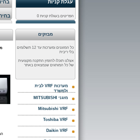
עגלת קניות
בחירת
בחירת
הפריטים בעגלת קניות
0
מבזקים
כל המזגנים ומערכות עד 12 תשלומים
בלי ריבית
אצלנו תוכלו להזמין התקנה מקצועית
של כל המותגים שנמצאים באתר
מערכות VRF לבית
ולמשרד
מזגני MITSUBISHI
Mitsubishi VRF
Toshiba VRF
Daikin VRF
המ