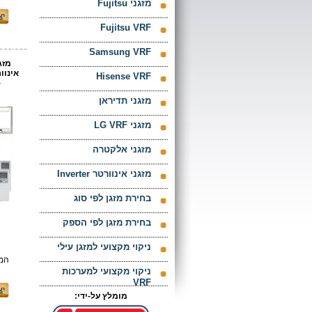
מזגני Fujitsu
Fujitsu VRF
Samsung VRF
מזג
Hisense VRF
5
מזגני תדיראן
מזגני LG VRF
מזגני אלקטרה
מזגני אינוורטר Inverter
בחירת מזגן לפי סוג
בחירת מזגן לפי הספק
ניקוי מקצועי למזגן עילי
המח
ניקוי מקצועי למערכות
VRF
מומלץ על-ידי: