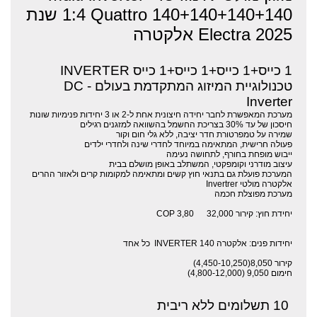
1:4 Quattro 140+140+140+140 שנת
2025 Electra אלקטרה
1 כייס+1 כייס+1 כייס+1 כייס INVERTER
טכנולוגיית המיזוג המתקדמת בעולם - DC
Inverter
מערכת המאפשרת לחבר יחידה חיצונית אחת ל-2 או 3 יחידות פנימיות שונות
חיסכון של עד 30% בצריכת החשמל בהשוואה למזגנים רגילים
שמירה על טמפרטורת חדר יציבה, ללא גלי חום וקור
פעולה חרישית, המתאימה במיוחד לחדרי שינה ולחדרי ילדים
ייבוש מופחת בחורף, לתחושה נעימה
עיצוב מודרני וקומפקטי, המשתלב באופן מושלם בבית
המערכת פועלת גם בתנאי חוץ קשים ומתאימה למקומות קרים ולאזור ההרים
אלקטרה מולטי Invertrer
מערכת מפוצלת חכמה
יחידת חוץ: קירור 32,000 COP 3,80
יחידות פנים: אלקטרה INVERTER 140 כל אחד
קירור 8,050ׁ(4,450-10,250)
חימום 9,050 (4,800-12,000)
10 תשלומים ללא ריבית