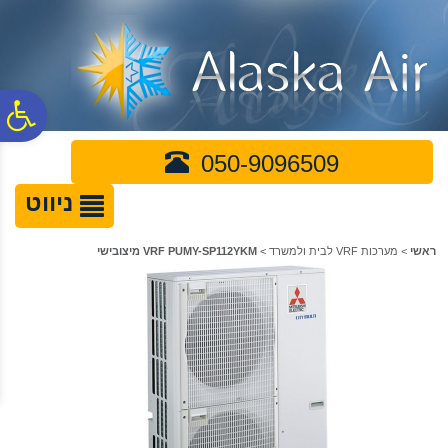
לתפריט
לתוכן
לתפריט
אתר
המרכזי
נגישות
פ
050-9096509
סר
ניווט
נג
ראשי
>
מערכות VRF לבית ולמשרד
>
VRF PUMY-SP112YKM מיצובישי