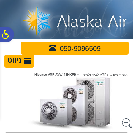
לתפריט
לתוכן
לתפריט
אתר
המרכזי
נגישות
פ
050-9096509
סר
ניווט
נג
ראשי
>
מערכות VRF לבית ולמשרד
>
Hisense VRF AVW-48HKFH