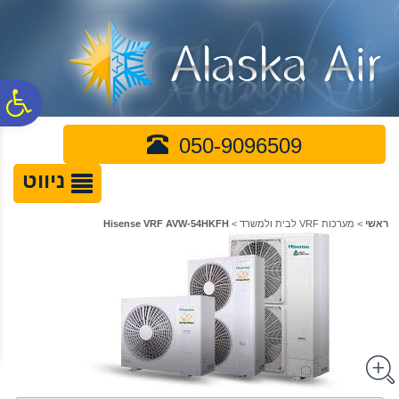
לתפריט
לתוכן
לתפריט
אתר
המרכזי
נגישות
פ
050-9096509
סר
ניווט
נג
ראשי
>
מערכות VRF לבית ולמשרד
>
Hisense VRF AVW-54HKFH