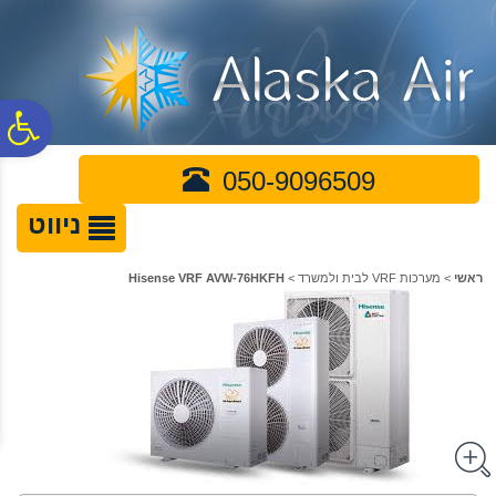
לתפריט
לתוכן
לתפריט
אתר
המרכזי
נגישות
פ
050-9096509
סר
ניווט
נג
ראשי
>
מערכות VRF לבית ולמשרד
>
Hisense VRF AVW-76HKFH