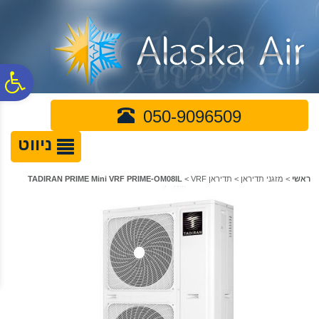
לתפריט
לתוכן
לתפריט
אתר
המרכזי
נגישות
פ
050-9096509
סר
ניווט
נג
ראשי
>
מזגני תדיראן
>
תדיראן VRF
>
TADIRAN PRIME Mini VRF PRIME-OM08IL