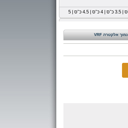
|
3.5 כ"ס
|
4 כ"ס
|
4.5 כ"ס
|
5
מוך אלקטרה VRF