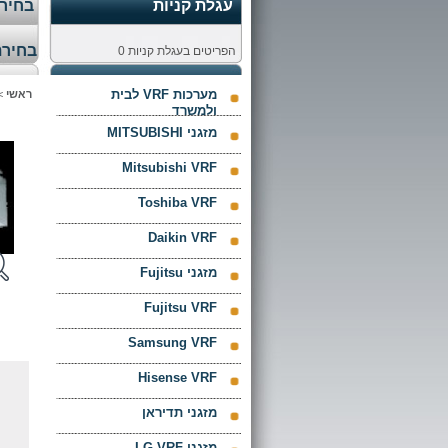
עגלת קניות
בחירת
בחירת
הפריטים בעגלת קניות
0
מערכות VRF לבית
ראשי
>
ולמשרד
מזגני MITSUBISHI
Mitsubishi VRF
Toshiba VRF
Daikin VRF
מזגני Fujitsu
Fujitsu VRF
Samsung VRF
Hisense VRF
מזגני תדיראן
מזגני LG VRF