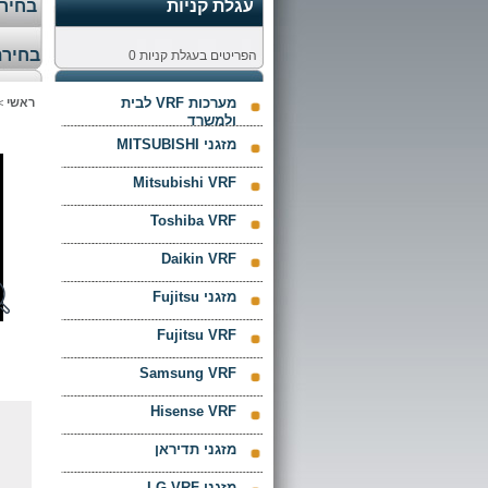
עגלת קניות
בחירת
בחירת
הפריטים בעגלת קניות
0
מערכות VRF לבית
ראשי
>
ולמשרד
מזגני MITSUBISHI
Mitsubishi VRF
Toshiba VRF
Daikin VRF
מזגני Fujitsu
Fujitsu VRF
Samsung VRF
Hisense VRF
מזגני תדיראן
מזגני LG VRF