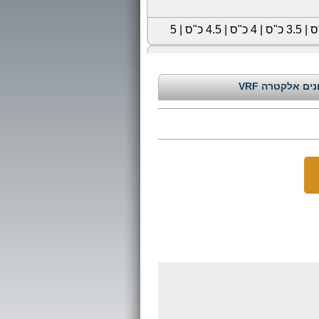
|
3.5 כ"ס
|
4 כ"ס
|
4.5 כ"ס
|
5