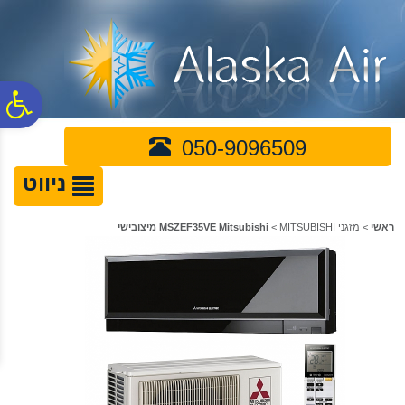
לתפריט
לתוכן
לתפריט
אתר
המרכזי
נגישות
פ
050-9096509
סר
ניווט
נג
ראשי
>
מזגני MITSUBISHI
>
MSZEF35VE Mitsubishi מיצובישי