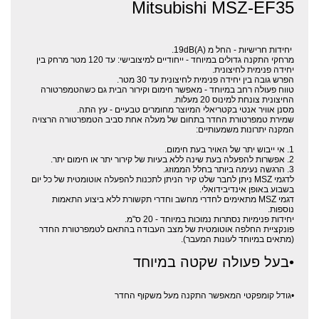
Mitsubishi MSZ-EF35
יחידות חרישיות - החל מ (19dB(A.
מרחקי התקנה גדולים במיוחד - ייחודיים למיצובישי: עד 120 מטר מרחק בין
יחידה פנימית לחיצונית.
הפרש גובה בין יחידה פנימית לחיצונית עד 30 מטר.
טווח פעולה רחב במיוחד - מאפשר חימום וקירור הבית גם כשהטמפרטורה
החיצונית צונחת למינוס 20 מעלות.
מסנן אוויר אנטי בקטריאלי המיוצר מחומרים טבעיים - עץ התה.
שמירת טמפרטורת החדר בתחום של מעלה אחת סביב הטמפרטורה הרצויה
המקנה יתרונות משמעותיים:
1. אי ייבוש יתר של האויר בעת חימום.
2. אפשרות להפעלה בעת שינה ללא בעיות של קירור יתר או חימום יתר.
3. הרגשה נעימה ביותר בחלל הממוזג.
לדגמי MSZ ניתן לחבר שלט קיר הניתן לתכנות להפעלה אוטומטית של כל יום
בשבוע באופן אינדיבידואלי.
דגמי MSZ מתאימים לחדרי מחשב וחדרי תקשורת ללא ביצוע התאמות
נוספות.
יחידות פנימיות נסתרות נמוכות במיוחד - 20 ס"מ.
פונקציית החלפה אוטומטית של מצב העבודה בהתאם לטמפרטורת החדר
(מתאים במיוחד לעונות המעבר).
•בעל פעולה שקטה במיוחד
•גודל קומפקטי המאפשר התקנה מעל משקוף החדר