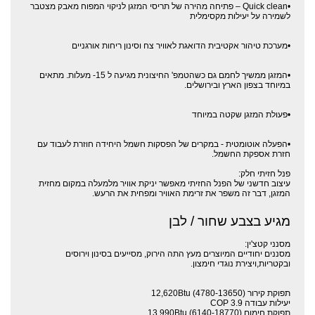
•Quick clean – פתיחה מהירה של תריסי המזגן לניקוי המפוח מאבק מצטבר
לשמירה על יעילות מקסימלית
•מערכת טיהור אקטיבית הדואגת לאוויר צח וסינון ריחות אורגניים
•המזגן ממשיך לחמם גם כשהטמפ' החיצונית מגיעה ל 15- מעלות. מתאים
במיוחד בצפון הארץ ובירושלים.
•פעולת המזגן שקטה במיוחד
•הפעלה אוטומטית - במקרים של הפסקות חשמל היחידה חוזרת לעבוד עם
חזרת אספקת החשמל.
פנל חזיתי חלק:
עיצוב חדשני של הפנל החזיתי מאפשר יניקת אוויר מלמעלה במקום מחזית
המזגן, דבר זה משפר את זרימת האוויר ומפחית את הרעש.
מגיע בצבע שחור / לבן
מסנני קטצ'ין:
מסננים יחודיים המיוצרים מעץ התה הירוק, מסייעים בסינון וירוסים
ובקטריות,ויצירת נוגדי חימצון.
תפוקת קירור (12,620Btu (4780-13650
יעילות עבודה 3.9 COP
תפוקת חימום (13,990Btu (6140-18770