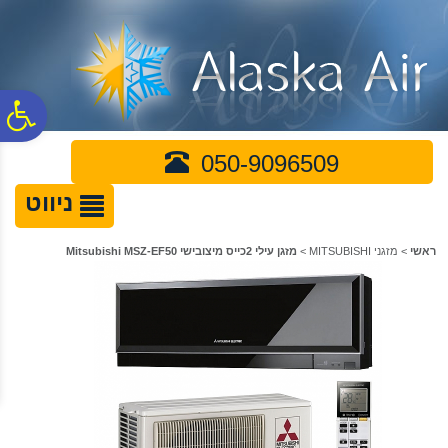
לתפריט
לתוכן
לתפריט
אתר
המרכזי
נגישות
פ
050-9096509
סר
ניווט
נג
ראשי
>
מזגני MITSUBISHI
>
מזגן עילי 2כייס מיצובישי Mitsubishi MSZ-EF50