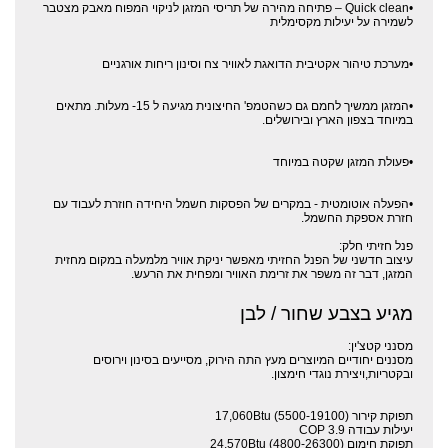
•Quick clean – פתיחה מהירה של תריסי המזגן לניקוי המפוח מאבק מצטבר
לשמירה על יעילות מקסימלית
•מערכת טיהור אקטיבית הדואגת לאוויר צח וסינון ריחות אורגניים
•המזגן ממשיך לחמם גם כשהטמפ' החיצונית מגיעה ל 15- מעלות. מתאים
במיוחד בצפון הארץ ובירושלים.
•פעולת המזגן שקטה במיוחד
•הפעלה אוטומטית - במקרים של הפסקות חשמל היחידה חוזרת לעבוד עם
חזרת אספקת החשמל.
פנל חזיתי חלק:
עיצוב חדשני של הפנל החזיתי מאפשר יניקת אוויר מלמעלה במקום מחזית
המזגן, דבר זה משפר את זרימת האוויר ומפחית את הרעש.
מגיע בצבע שחור / לבן
מסנני קטצ'ין:
מסננים יחודיים המיוצרים מעץ התה הירוק, מסייעים בסינון וירוסים
ובקטריות,ויצירת נוגדי חימצון.
תפוקת קירור (17,060Btu (5500-19100
יעילות עבודה 3.9 COP
תפוקת חימום (24,570Btu (4800-26300