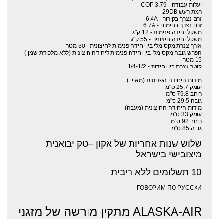
יעלות עבודה - COP 3.79
רמת רעש 29DB
זרם נצרך בקירור - 6.4A
זרם נצרך בחימום - 6.7A
משקל יחידה פנימית - 12 ק"ג
משקל יחידה חיצונית - 55 ק"ג
אורך צנרת מקסימלי בין יחידה פנימית לחיצונית - 30 מטר
הפרש גובה מקסימלי בין יחידה פנימית ליחידה חיצונית (ללא מלכודת שמן ) -
15 מטר
קוטר צנרת בין יחידות - 1/4-1/2
מידות היחידה הפנימית (מאייד)
עומק 25.7 ס"מ
רוחב 79.8 ס"מ
גובה 29.5 ס"מ
מידות היחידה החיצונית (מעבה)
עומק 33 ס"מ
רוחב 92 ס"מ
גובה 85 ס"מ
שלוש שנות אחריות של אקון –טק יבואנית
מיצובישי בישראל
10 תשלומים ללא ריבית
ГОВОРИМ ПО РУССКИ
ALASKA-AIR מתקין מורשה של מזגני