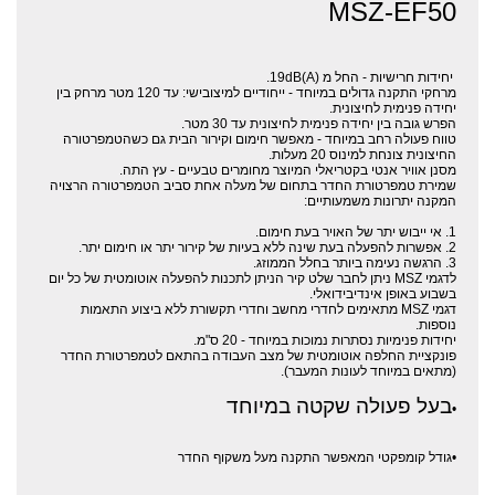
MSZ-EF50
יחידות חרישיות - החל מ (19dB(A.
מרחקי התקנה גדולים במיוחד - ייחודיים למיצובישי: עד 120 מטר מרחק בין
יחידה פנימית לחיצונית.
הפרש גובה בין יחידה פנימית לחיצונית עד 30 מטר.
טווח פעולה רחב במיוחד - מאפשר חימום וקירור הבית גם כשהטמפרטורה
החיצונית צונחת למינוס 20 מעלות.
מסנן אוויר אנטי בקטריאלי המיוצר מחומרים טבעיים - עץ התה.
שמירת טמפרטורת החדר בתחום של מעלה אחת סביב הטמפרטורה הרצויה
המקנה יתרונות משמעותיים:
1. אי ייבוש יתר של האויר בעת חימום.
2. אפשרות להפעלה בעת שינה ללא בעיות של קירור יתר או חימום יתר.
3. הרגשה נעימה ביותר בחלל הממוזג.
לדגמי MSZ ניתן לחבר שלט קיר הניתן לתכנות להפעלה אוטומטית של כל יום
בשבוע באופן אינדיבידואלי.
דגמי MSZ מתאימים לחדרי מחשב וחדרי תקשורת ללא ביצוע התאמות
נוספות.
יחידות פנימיות נסתרות נמוכות במיוחד - 20 ס"מ.
פונקציית החלפה אוטומטית של מצב העבודה בהתאם לטמפרטורת החדר
(מתאים במיוחד לעונות המעבר).
בעל פעולה שקטה במיוחד
•
•גודל קומפקטי המאפשר התקנה מעל משקוף החדר