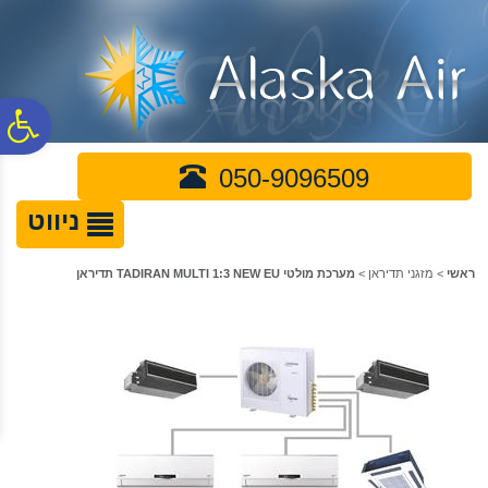
לתפריט
לתוכן
לתפריט
אתר
המרכזי
נגישות
פ
050-9096509
סר
ניווט
נג
ראשי
>
מזגני תדיראן
>
מערכת מולטי TADIRAN MULTI 1:3 NEW EU תדיראן