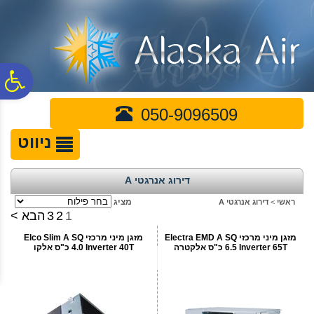
לתפריט
לתוכן
לתפריט
אתר
המרכזי
נגישות
פ
050-9096509
סר
ניווט
נג
דירוג אנרגטי A
מציג
ראשי
>
דירוג אנרגטי A
1
2
3
הבא >
מזגן מיני מרכזי Electra EMD A SQ
מזגן מיני מרכזי Elco Slim A SQ
Inverter 65T ‏6.5 ‏כ"ס אלקטרה
Inverter 40T ‏4.0 ‏כ"ס אלקו