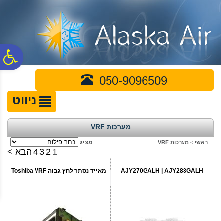
לתפריט
לתוכן
לתפריט
אתר
המרכזי
נגישות
פ
050-9096509
סר
ניווט
נג
מערכות VRF
מציג
ראשי
>
מערכות VRF
1
2
3
4
הבא >
AJY270GALH | AJY288GALH
מאייד נסתר לחץ גבוה Toshiba VRF