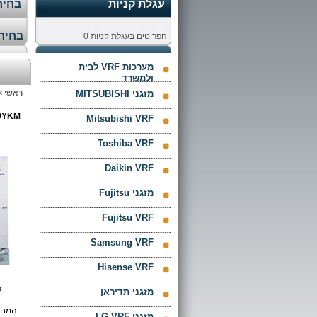
עגלת קניות
בחירת
בחירת
הפריטים בעגלת קניות
0
מערכות VRF לבית
ולמשרד
מזגני MITSUBISHI
ראשי
>
0YKM
Mitsubishi VRF
Toshiba VRF
Daikin VRF
מזגני Fujitsu
Fujitsu VRF
Samsung VRF
Hisense VRF
ל
מזגני תדיראן
המחי
מזגני LG VRF