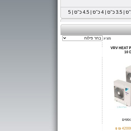
|
3.5 כ"ס
|
4 כ"ס
|
4.5 כ"ס
|
5
מציג
VRV HEAT 
10 
וספים
₪
42000 