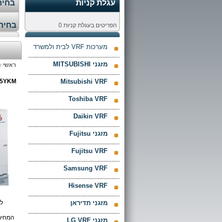
עגלת קניות
בחירת
בחירת
הפריטים בעגלת קניות
0
מערכות VRF לבית ולמשרד
מזגני MITSUBISHI
ראשי
>
75YKM
Mitsubishi VRF
Toshiba VRF
Daikin VRF
מזגני Fujitsu
Fujitsu VRF
Samsung VRF
Hisense VRF
מזגני תדיראן
לפ
המחיר
מזגני LG VRF